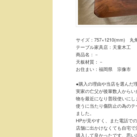
サイズ：757×1210(mm) 丸角
テーブル家具店：天童木工
商品名：－
天板材質：－
お住まい：福岡県 宗像市
●購入の理由や当店を選んだ
実家の亡父が後輩数人からい
物を最近になり普段使いにし
使うに当たり傷防止の為のテ
ました。
HPが見やすく、また電話で
店舗に出かけなくても自宅で
購入して良かったです、思い