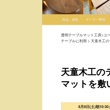
メインメニュー
商品・価格
オーダー事例
メインコンテンツへ移動
サブコンテンツへ移動
透明テーブルマット工房
>
ユ
テーブルに利用
>
天童木工の
天童木工の
マットを敷
8月8日(土)朝10: