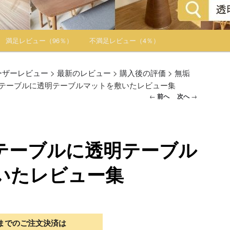
満足レビュー（96％）
不満足レビュー（4％）
ーザーレビュー
>
最新のレビュー
>
購入後の評価
>
無垢
テーブルに透明テーブルマットを敷いたレビュー集
投稿ナビゲー
←
前へ
次へ
→
ション
テーブルに透明テーブル
いたレビュー集
30までのご注文決済は