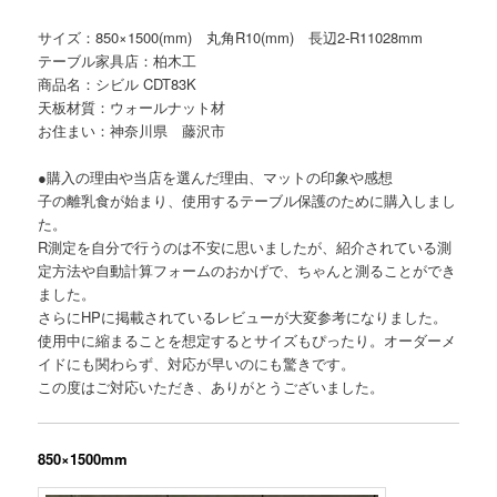
サイズ：850×1500(mm) 丸角R10(mm) 長辺2-R11028mm
テーブル家具店：柏木工
商品名：シビル CDT83K
天板材質：ウォールナット材
お住まい：神奈川県 藤沢市
●購入の理由や当店を選んだ理由、マットの印象や感想
子の離乳食が始まり、使用するテーブル保護のために購入しまし
た。
R測定を自分で行うのは不安に思いましたが、紹介されている測
定方法や自動計算フォームのおかげで、ちゃんと測ることができ
ました。
さらにHPに掲載されているレビューが大変参考になりました。
使用中に縮まることを想定するとサイズもぴったり。オーダーメ
イドにも関わらず、対応が早いのにも驚きです。
この度はご対応いただき、ありがとうございました。
850×1500mm