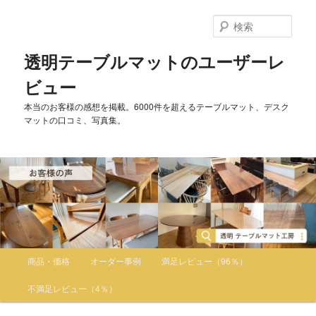
検
索
透明テーブルマットのユーザーレ
ビュー
本当のお客様の感想を掲載。6000件を超えるテーブルマット、デスク
マットの口コミ、写真集。
メインメニュー
商品・価格
オーダー事例
満足レビュー（96％）
メインコンテンツへ移動
サブコンテンツへ移動
不満足レビュー（4％）