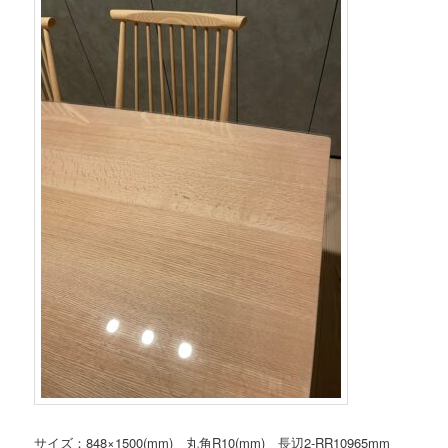
サイズ：848×1500(mm) 丸角R10(mm) 長辺2-RR10965mm