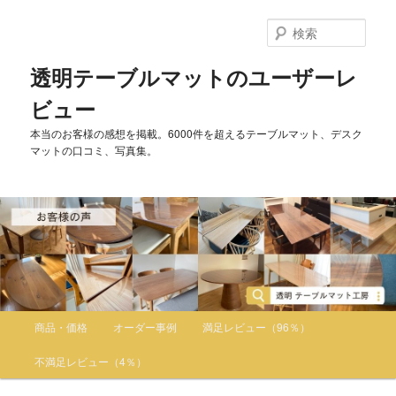
検
索
透明テーブルマットのユーザーレ
ビュー
本当のお客様の感想を掲載。6000件を超えるテーブルマット、デスク
マットの口コミ、写真集。
メインメニュー
商品・価格
オーダー事例
満足レビュー（96％）
メインコンテンツへ移動
サブコンテンツへ移動
不満足レビュー（4％）