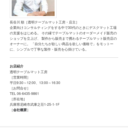
長谷川 順［透明テーブルマット工房・店主］
企業向けコンサルティングをする中で30代のときにデスクマット工場
の支援をはじめる。 その縁でテーブルマットのオーダーメイド販売の
ショップを立上げ、 製作から販売まで携わるテーブルマット販売店の
オーナーに。 「自分たちが欲しい商品を欲しい価格で」をモットー
に、シンプルで丁寧な製作・販売を心掛けている。
お店紹介
透明テーブルマット工房
［営業時間］
平日9:30～12:00、13:00～16:30
［お問合せ］
TEL 06-6435-9861
［所在地］
兵庫県尼崎市武庫之荘1-25-1-1F
［
会社概要
］