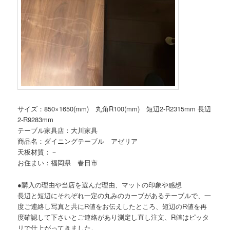
サイズ：850×1650(mm) 丸角R100(mm) 短辺2-R2315mm 長辺
2-R9283mm
テーブル家具店：大川家具
商品名：ダイニングテーブル アゼリア
天板材質：－
お住まい：福岡県 春日市
●購入の理由や当店を選んだ理由、マットの印象や感想
長辺と短辺にそれぞれ一定の丸みのカーブがあるテーブルで、一
度ご連絡し写真と共にR値をお伝えしたところ、短辺のR値を再
度確認して下さいとご連絡があり測定し直し注文、R値はピッタ
リで仕上がってきました。