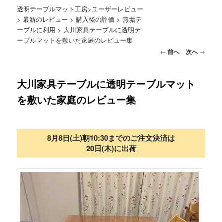
透明テーブルマット工房
>
ユーザーレビュー
>
最新のレビュー
>
購入後の評価
>
無垢テ
ーブルに利用
>
大川家具テーブルに透明テ
ーブルマットを敷いた家庭のレビュー集
投稿ナビゲーション
←
前へ
次へ
→
大川家具テーブルに透明テーブルマット
を敷いた家庭のレビュー集
8月8日(土)朝10:30までのご注文決済は
20日(木)に出荷