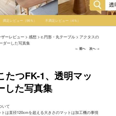
満足レビュー（96％）
不満足レビュー（4％）
ーザーレビュー
>
感想
>
c.円形・丸テーブル
>
アクタスの
オーダーした写真集
投稿ナビゲー
←
前へ
次へ
→
ション
たつFK-1、透明マッ
ーした写真集
ついて
マットは直径120cmを超える大きさのマットは加工機の事情