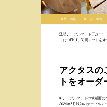
メインメニュー
商品・価格
オーダー事例
メインコンテンツへ移動
サブコンテンツへ移動
透明テーブルマット工房
>
ユ
こたつFK-1、透明マットを
アクタスのこ
トをオーダ
■ テーブルマットの裁断面に
2024年6月以前のテーブル