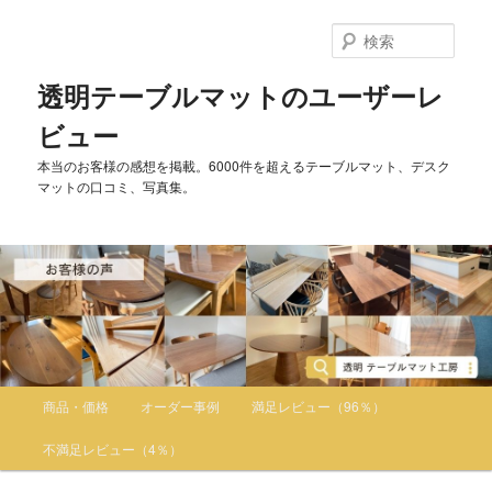
検
索
透明テーブルマットのユーザーレ
ビュー
本当のお客様の感想を掲載。6000件を超えるテーブルマット、デスク
マットの口コミ、写真集。
メインメニュー
商品・価格
オーダー事例
満足レビュー（96％）
メインコンテンツへ移動
サブコンテンツへ移動
不満足レビュー（4％）