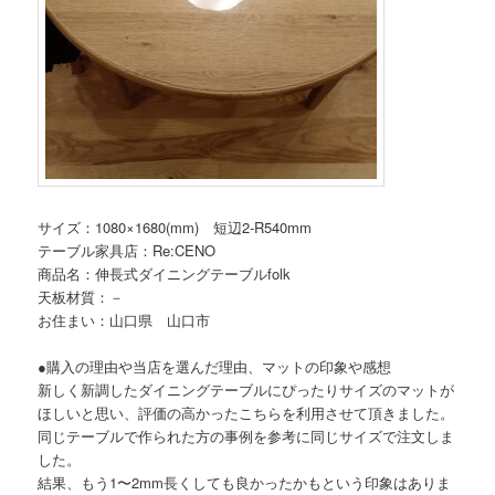
サイズ：1080×1680(mm) 短辺2-R540mm
テーブル家具店：Re:CENO
商品名：伸長式ダイニングテーブルfolk
天板材質：－
お住まい：山口県 山口市
●購入の理由や当店を選んだ理由、マットの印象や感想
新しく新調したダイニングテーブルにぴったりサイズのマットが
ほしいと思い、評価の高かったこちらを利用させて頂きました。
同じテーブルで作られた方の事例を参考に同じサイズで注文しま
した。
結果、もう1〜2mm長くしても良かったかもという印象はありま