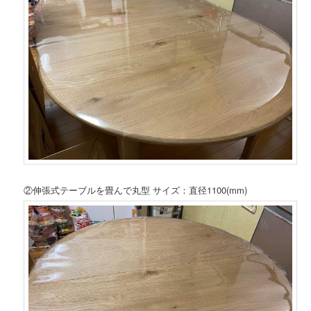
②伸張式テーブルを畳んで丸型 サイズ：直径1100(mm)