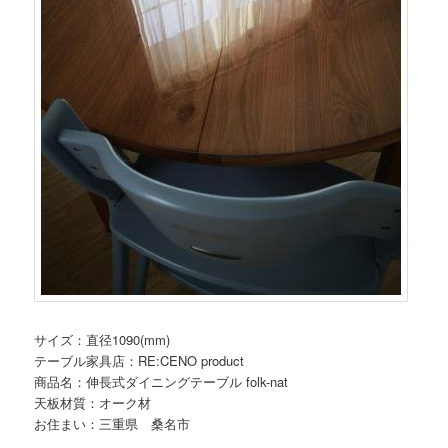
サイズ：直径1090(mm)
テーブル家具店：RE:CENO product
商品名：伸長式ダイニングテーブル folk-nat
天板材質：オーク材
お住まい：三重県 桑名市