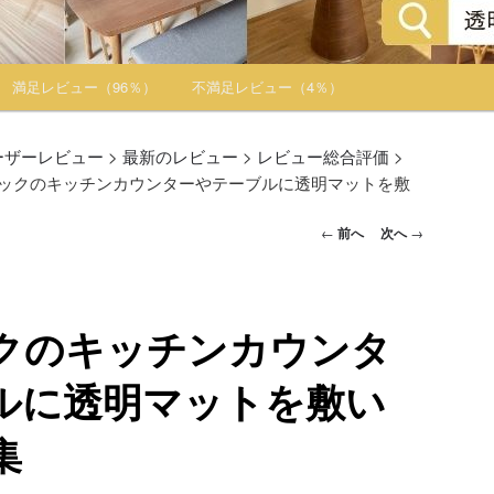
満足レビュー（96％）
不満足レビュー（4％）
ーザーレビュー
>
最新のレビュー
>
レビュー総合評価
>
ックのキッチンカウンターやテーブルに透明マットを敷
投稿ナビゲー
←
前へ
次へ
→
ション
クのキッチンカウンタ
ルに透明マットを敷い
集