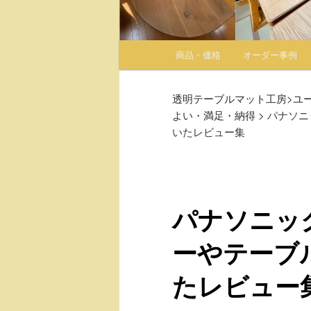
メインメニュー
商品・価格
オーダー事例
メインコンテンツへ移動
サブコンテンツへ移動
透明テーブルマット工房
>
ユ
よい・満足・納得
>
パナソニ
いたレビュー集
パナソニッ
ーやテーブ
たレビュー