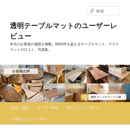
検
索
透明テーブルマットのユーザーレ
ビュー
本当のお客様の感想を掲載。6000件を超えるテーブルマット、デスク
マットの口コミ、写真集。
メインメニュー
商品・価格
オーダー事例
満足レビュー（96％）
メインコンテンツへ移動
サブコンテンツへ移動
不満足レビュー（4％）