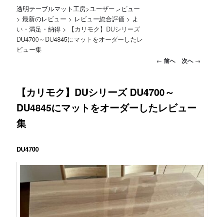
透明テーブルマット工房
>
ユーザーレビュー
>
最新のレビュー
>
レビュー総合評価
>
よ
い・満足・納得
>
【カリモク】DUシリーズ
DU4700～DU4845にマットをオーダーしたレ
ビュー集
投稿ナビゲーション
←
前へ
次へ
→
【カリモク】DUシリーズ DU4700～
DU4845にマットをオーダーしたレビュー
集
DU4700