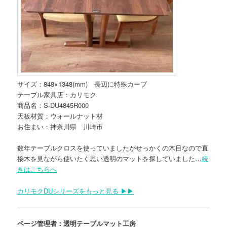
サイズ：848×1348(mm) 長辺に特殊カーブ
テーブル家具店：カリモク
商品名：S-DU4845R000
天板材質：ウォールナット材
お住まい：神奈川県 川崎市
数年テーブルクロスを使っていましたがせっかくの木目なので直
接木を見ながら使いたく思い透明のマットを探していました…
続
きはこちらへ
カリモクDUシリーズをもっと見る ▶▶
ページ管理者：透明テーブルマット工房