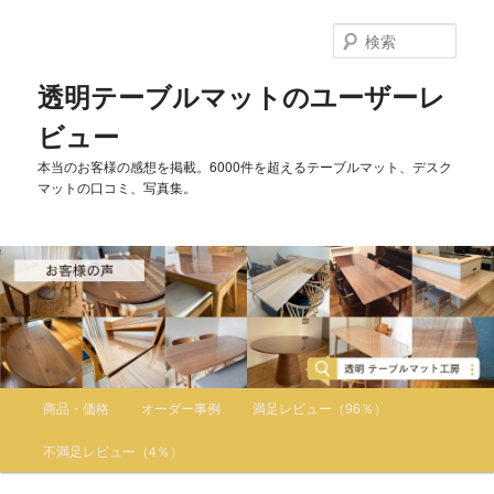
検
索
透明テーブルマットのユーザーレ
ビュー
本当のお客様の感想を掲載。6000件を超えるテーブルマット、デスク
マットの口コミ、写真集。
メインメニュー
商品・価格
オーダー事例
満足レビュー（96％）
メインコンテンツへ移動
サブコンテンツへ移動
不満足レビュー（4％）