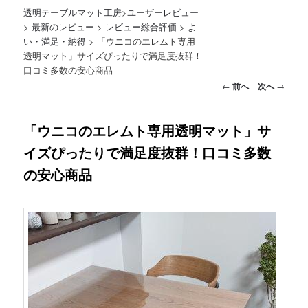
透明テーブルマット工房
>
ユーザーレビュー
>
最新のレビュー
>
レビュー総合評価
>
よ
い・満足・納得
>
「ウニコのエレムト専用
透明マット」サイズぴったりで満足度抜群！
口コミ多数の安心商品
投稿ナビゲーション
←
前へ
次へ
→
「ウニコのエレムト専用透明マット」サ
イズぴったりで満足度抜群！口コミ多数
の安心商品