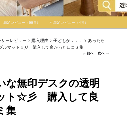
満足レビュー（96％）
不満足レビュー（4％）
ーザーレビュー
>
購入理由
>
子どもが．．．
>
あったら
ブルマット☆彡 購入して良かった口コミ集
投稿ナビゲー
←
前へ
次へ
→
ション
いな無印デスクの透明
ット☆彡 購入して良
ミ集