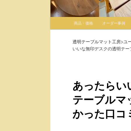
メインメニュー
商品・価格
オーダー事例
メインコンテンツへ移動
サブコンテンツへ移動
透明テーブルマット工房
>
ユ
いいな無印デスクの透明テー
あったらい
テーブルマ
かった口コ