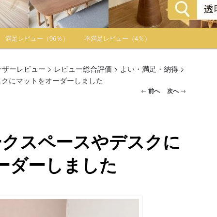
満足レビュー（96％）
不満足レビュー（4％）
ーザーレビュー
>
レビュー総合評価
>
よい・満足・納得
>
スクにマットをオーダーしました
投稿ナビゲー
←
前へ
次へ
→
ション
ークスペースやデスクに
ーダーしました