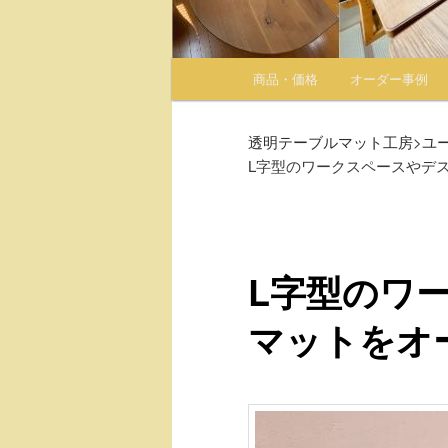
メインメニュー
商品・価格
オーダー事例
メインコンテンツへ移動
サブコンテンツへ移動
透明テーブルマット工房
>
ユ
L字型のワークスペースやデ
L字型のワ
マットをオ