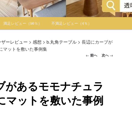
満足レビュー（96％）
不満足レビュー（4％）
ーザーレビュー
>
感想
>
b.丸角テーブル
>
長辺にカーブが
にマットを敷いた事例集
投稿ナビゲー
←
前へ
次へ
→
ション
ブがあるモモナチュラ
にマットを敷いた事例