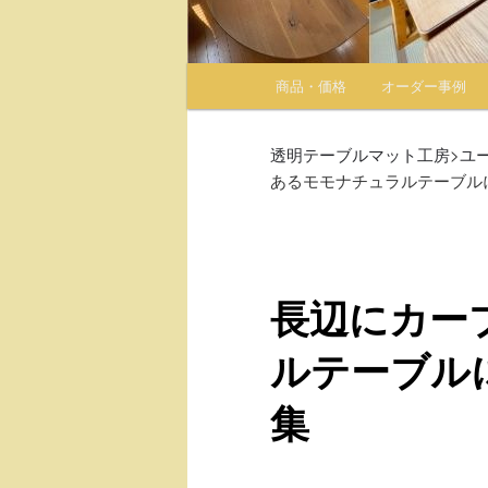
メインメニュー
商品・価格
オーダー事例
メインコンテンツへ移動
サブコンテンツへ移動
透明テーブルマット工房
>
ユ
あるモモナチュラルテーブル
長辺にカー
ルテーブル
集