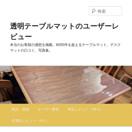
検
索
透明テーブルマットのユーザーレ
ビュー
本当のお客様の感想を掲載。6000件を超えるテーブルマット、デスク
マットの口コミ、写真集。
メインメニュー
商品・価格
オーダー事例
満足レビュー（96％）
メインコンテンツへ移動
サブコンテンツへ移動
不満足レビュー（4％）