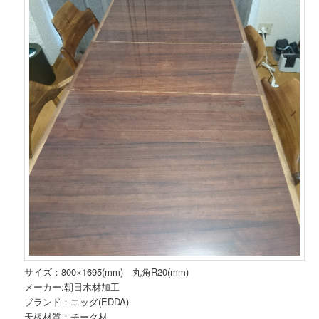
サイズ：800×1695(mm) 丸角R20(mm)
メーカー:朝日木材加工
ブランド：エッダ(EDDA)
天板材質：チーク材