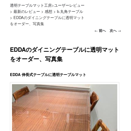
透明テーブルマット工房
>
ユーザーレビュー
>
最新のレビュー
>
感想
>
b.丸角テーブル
>
EDDAのダイニングテーブルに透明マット
をオーダー、写真集
投稿ナビゲーション
←
前へ
次へ
→
EDDAのダイニングテーブルに透明マット
をオーダー、写真集
EDDA 伸長式テーブルに透明テーブルマット