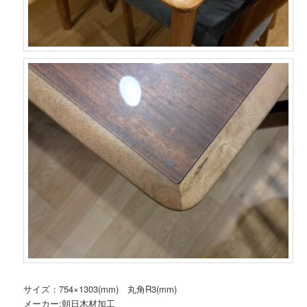
サイズ：754×1303(mm) 丸角R3(mm)
メーカー:朝日木材加工