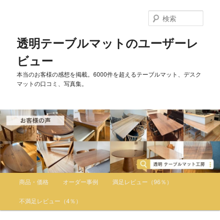
検
索
透明テーブルマットのユーザーレ
ビュー
本当のお客様の感想を掲載。6000件を超えるテーブルマット、デスク
マットの口コミ、写真集。
メインメニュー
商品・価格
オーダー事例
満足レビュー（96％）
メインコンテンツへ移動
サブコンテンツへ移動
不満足レビュー（4％）