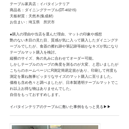
テーブル家具店：イバタインテリア
商品名：ダイニングテーブル(DT-40215)
天板材質：天然木(集成材)
お住まい：埼玉県 所沢市
●購入の理由や当店を選んだ理由、マットの印象や感想
艶のない木目の見た目、質感が気に入って購入したダイニングテ
ーブルでしたが、食器の擦れ跡や筆記跡等細かなキズが気になり
テーブルマット購入を検討。
縦横のサイズ、角の丸みに合わせてオーダー可能。
しかしテーブルのカーブの角度を測るのが大変、と思いましたが
こちらのホームページにR測定簡易定規があり、印刷して何度も
測定を重ね無事ピッタリなサイズのマット購入に至りました。
価格も含め色々と調べましたが、日本製透明テーブルマットでこ
れ以上お得な物はありませんでした。
自信をもっておすすめします。
イバタインテリアのテーブルに敷いた事例をもっと見る▶▶